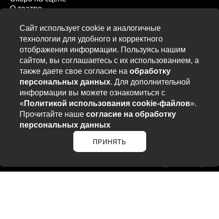
О театре
История театра
Достижения
Технические
характеристики
Документы
Сайт использует cookie и аналогичные
Лица
технологии для удобного и корректного
Труппа театра
Администрация
Художественно-
отображения информации. Пользуясь нашим
руководящий состав
Цеха
сайтом, вы соглашаетесь с их использованием, а
Визит в театр
также даете свое согласие на
обработку
Правила посещения театра
Схема
персональных данных
. Для дополнительной
залов
Льготы
Акции
Доступная среда
информации вы можете ознакомиться с
Новости
«
Политикой использования cookie-файлов
».
События театра
СМИ о нас
Прочитайте наше
согласие на обработку
Контакты
персональных данных
Адрес и телефоны
Обратная связь
ПРИНЯТЬ
Copyright © Театр драмы Кузбасса им. А.В. Луначарского 2025
Сделано в
MephiPro