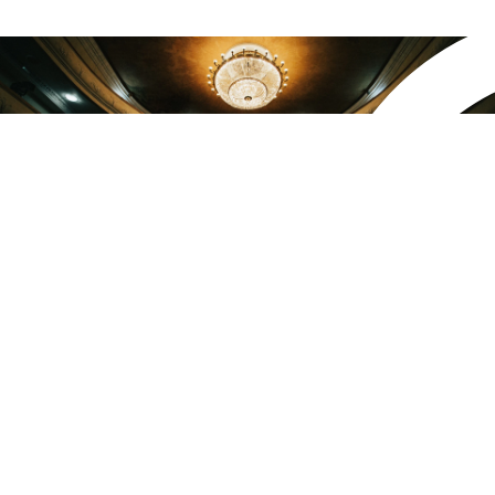
Репертуар
Афиша
Репертуар
Афиша
Афиша
Репертуар
Пушкинская карта